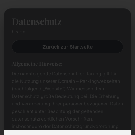
Datenschutz
his.be
Zurück zur Startseite
Allgemeine Hinweise:
Die nachfolgende Datenschutzerklärung gilt für
die Nutzung unserer Domain – Parkingwebseiten
(nachfolgend „Website“).Wir messen dem
Datenschutz große Bedeutung bei. Die Erhebung
und Verarbeitung Ihrer personenbezogenen Daten
geschieht unter Beachtung der geltenden
datenschutzrechtlichen Vorschriften,
insbesondere der Datenschutzgrundverordnung
(DSGVO).