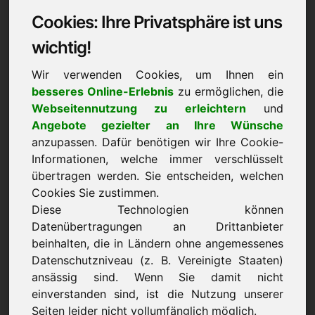
Cookies: Ihre Privatsphäre ist uns
Datenschutzerklärung:
wichtig!
1) Verantwortlicher
Wir verwenden Cookies, um Ihnen ein
besseres Online-Erlebnis
zu ermöglichen, die
Verantwortlicher für die Erhebung, Verarbeitung
Webseitennutzung zu erleichtern
und
und Nutzung Ihrer personenbezogenen Daten im
Angebote gezielter an Ihre Wünsche
Sinne von Art. 4 Nr. 7 DSGVO ist
anzupassen. Dafür benötigen wir Ihre Cookie-
Frank Heilmann, Eichenring 3, 94060 Pocking,
Informationen, welche immer verschlüsselt
Deutschland
übertragen werden. Sie entscheiden, welchen
Sofern Sie der Erhebung, Verarbeitung oder
Cookies Sie zustimmen.
Nutzung Ihrer Daten durch uns nach Maßgabe
Diese Technologien können
dieser Datenschutzbestimmungen insgesamt oder
Datenübertragungen an Drittanbieter
für einzelne Maßnahmen widersprechen wollen,
beinhalten, die in Ländern ohne angemessenes
Datenschutzniveau (z. B. Vereinigte Staaten)
können Sie Ihren Widerspruch an den
ansässig sind. Wenn Sie damit nicht
Verantwortlichen richten. Sie können diese
einverstanden sind, ist die Nutzung unserer
Datenschutzerklärung jederzeit speichern und
Seiten leider nicht vollumfänglich möglich.
ausdrucken.